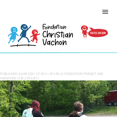
ADOPTE UN VELO_FCV
PUBLISHED
4 JUIN 2021
AT
810 × 810
IN
LA FONDATION PERMET UNE
AVENTURE SUR 2 ROUES!