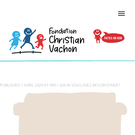
ÉCOLE
PUBLISHED
1 AVRIL 2020
AT
900 × 626
IN
VOUS AVEZ BESOIN D’AIDE?