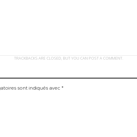
TRACKBACKS ARE CLOSED, BUT YOU CAN
POST A COMMENT
.
atoires sont indiqués avec
*