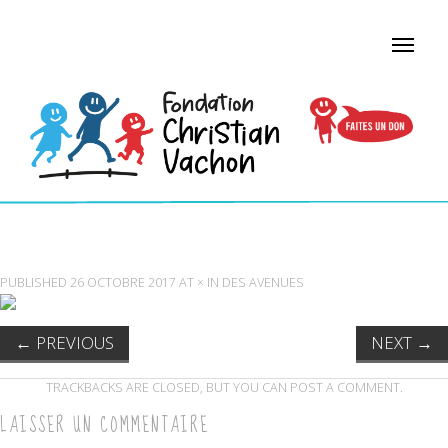
ÉCOLE DES AVENUES PAVILLON SAINTE-FAMILLE
PUBLISHED
26 OCTOBRE 2017
AT
×
IN
DES AVENUES
←
PREVIOUS
NEXT
→
TRACKBACKS ARE CLOSED, BUT YOU CAN
POST A COMMENT
.
LAISSER UN COMMENTAIRE