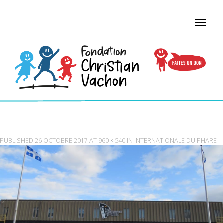
DUPHARE
PUBLISHED
26 OCTOBRE 2017
AT
960 × 540
IN
INTERNATIONALE DU PHARE