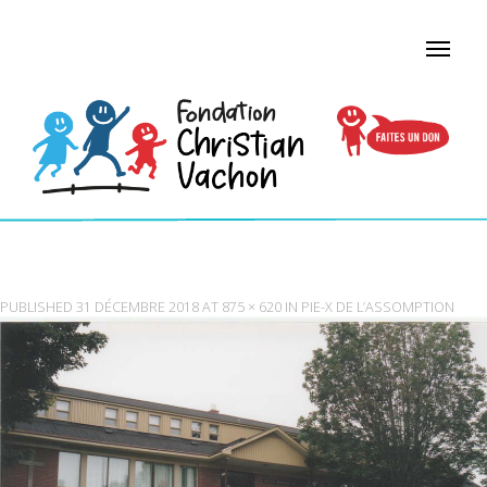
PIEX_3
PUBLISHED
31 DÉCEMBRE 2018
AT
875 × 620
IN
PIE-X DE L’ASSOMPTION