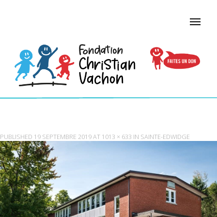
STE-EDWIDGE
PUBLISHED
19 SEPTEMBRE 2019
AT
1013 × 633
IN
SAINTE-EDWIDGE