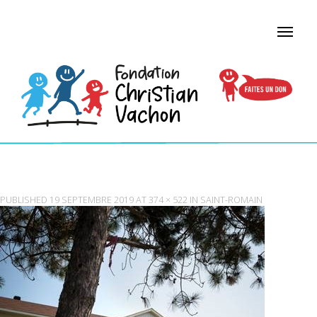
ST-ROMAIN
PUBLISHED
19 SEPTEMBRE 2019
AT
374 × 522
IN
SAINT-ROMAIN