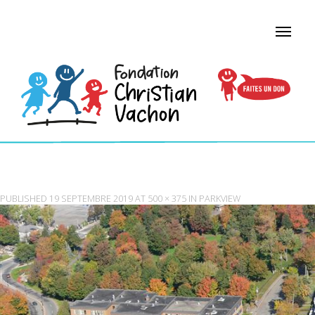
PARKVIEW1
PUBLISHED
19 SEPTEMBRE 2019
AT
500 × 375
IN
PARKVIEW