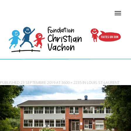
ÉCOLES PRIMAIRES RÉGION COATICOOK
PUBLISHED
23 SEPTEMBRE 2019
AT
3600 × 2235
IN
LOUIS ST-LAURENT