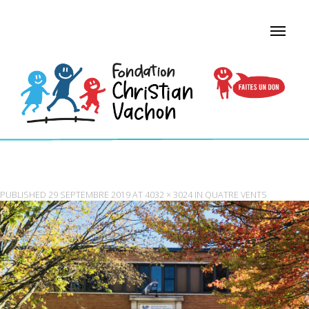
ÉCOLE ÉCOLLECTIF ET DES QUATRES VENTS
PUBLISHED
29 SEPTEMBRE 2019
AT
4032 × 3024
IN
QUATRE VENTS