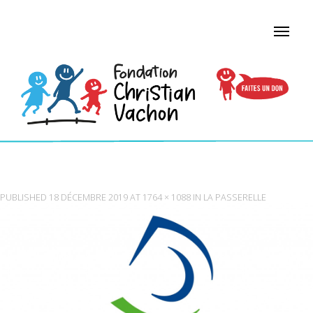
LOGO DOMTAR COULEUR
PUBLISHED
18 DÉCEMBRE 2019
AT
1764 × 1088
IN
LA PASSERELLE