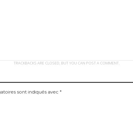
TRACKBACKS ARE CLOSED, BUT YOU CAN
POST A COMMENT
.
atoires sont indiqués avec
*