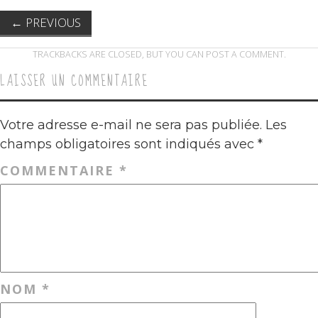
←
PREVIOUS
TRACKBACKS ARE CLOSED, BUT YOU CAN
POST A COMMENT
.
LAISSER UN COMMENTAIRE
Votre adresse e-mail ne sera pas publiée.
Les
champs obligatoires sont indiqués avec
*
COMMENTAIRE
*
NOM
*