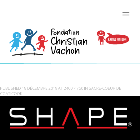
SHAPE.JPEG
PUBLISHED
18 DÉCEMBRE 2019
AT
2400 × 750
IN
SACRÉ-COEUR DE
COATICOOK