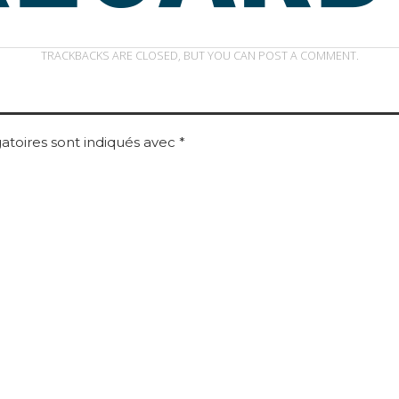
TRACKBACKS ARE CLOSED, BUT YOU CAN
POST A COMMENT
.
atoires sont indiqués avec
*