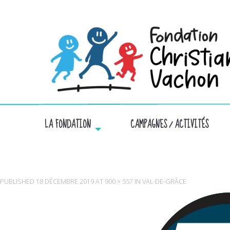
LA FONDATION
CAMPAGNES / ACTIVITÉS
LO
PUBLISHED
18 DÉCEMBRE 2019
AT
900 × 557
IN
VAL-DE-GRÂCE