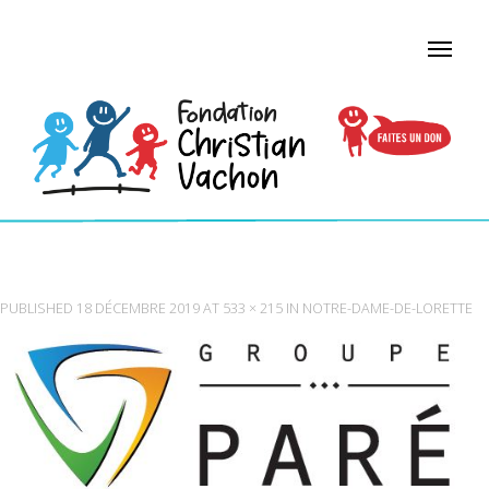
LOGO_GROUPE_PARE (002)
PUBLISHED
18 DÉCEMBRE 2019
AT
533 × 215
IN
NOTRE-DAME-DE-LORETTE