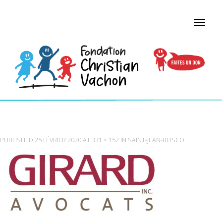
LOGO_GIRARD_AVOCATS
PUBLISHED
25 FÉVRIER 2020
AT
331 × 152
IN
SAINT-JEAN-BOSCO