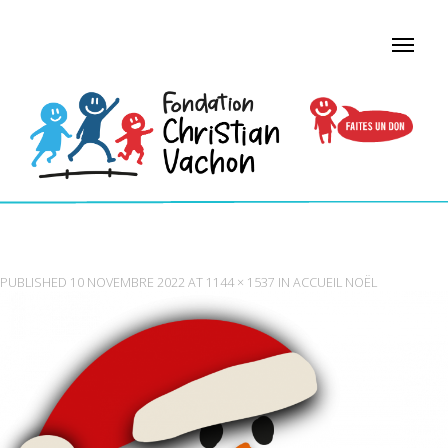
OFFEZ UN NOËL ÉTINCELANT À UN ENFANT
PUBLISHED
10 NOVEMBRE 2022
AT
1144 × 1537
IN
ACCUEIL NOËL