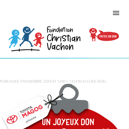
UN JOYEUX DON POUR LE BONHEUR D’UN ENFANT
PUBLISHED
9 NOVEMBRE 2020
AT
1200 × 1324
IN
ACCUEIL NOËL