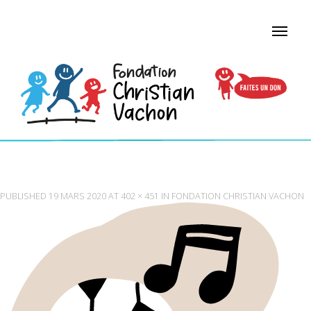
ACTIVITES
PUBLISHED
19 MARS 2020
AT
402 × 451
IN
FONDATION CHRISTIAN VACHON