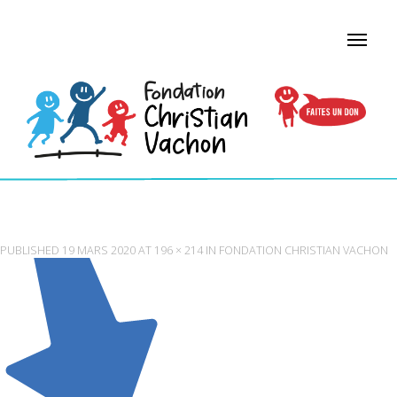
FLECHE
PUBLISHED
19 MARS 2020
AT
196 × 214
IN
FONDATION CHRISTIAN VACHON