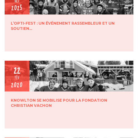
NOV
2025
L’OPTI-FEST : UN ÉVÉNEMENT RASSEMBLEUR ET UN
SOUTIEN…
22
FÉV
2020
KNOWLTON SE MOBILISE POUR LA FONDATION
CHRISTIAN VACHON