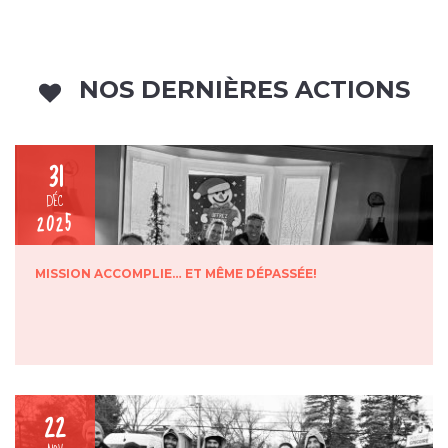
NOS DERNIÈRES ACTIONS
31
DÉC
2025
MISSION ACCOMPLIE… ET MÊME DÉPASSÉE!
22