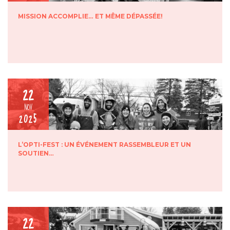
MISSION ACCOMPLIE… ET MÊME DÉPASSÉE!
22
NOV
2025
L’OPTI-FEST : UN ÉVÉNEMENT RASSEMBLEUR ET UN
SOUTIEN…
22