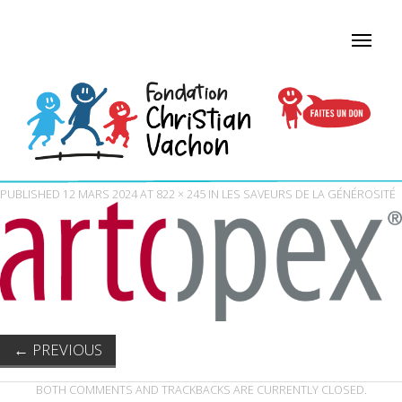
PUBLISHED
12 MARS 2024
AT
822 × 245
IN
LES SAVEURS DE LA GÉNÉROSITÉ
←
PREVIOUS
BOTH COMMENTS AND TRACKBACKS ARE CURRENTLY CLOSED.