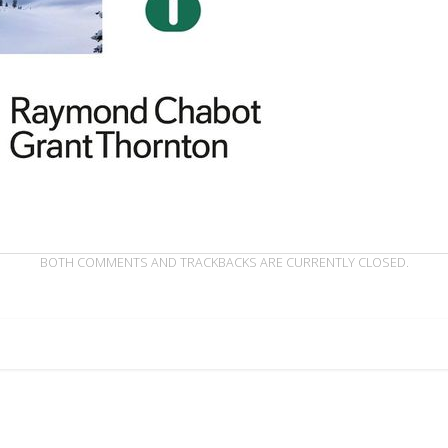
BOTH COMMENTS AND TRACKBACKS ARE CURRENTLY CLOSED.