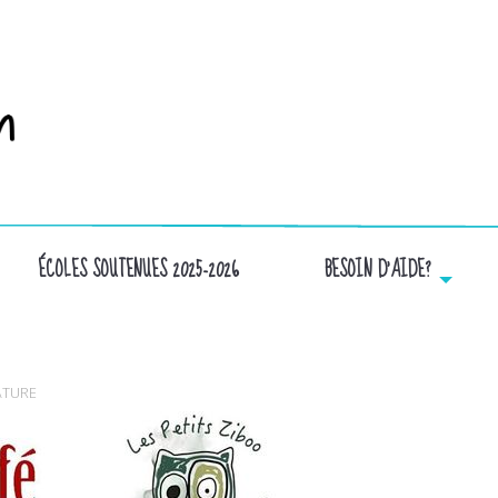
ÉCOLES SOUTENUES 2025-2026
BESOIN D’AIDE?
35999873_17879315625053334_8418684480695226457
ATURE