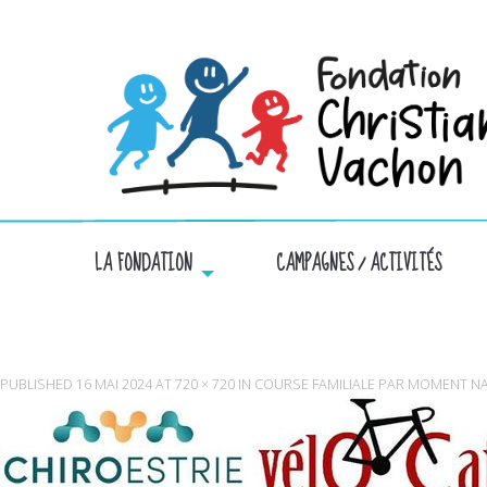
LA FONDATION
CAMPAGNES / ACTIVITÉS
4
PUBLISHED
16 MAI 2024
AT
720 × 720
IN
COURSE FAMILIALE PAR MOMENT N