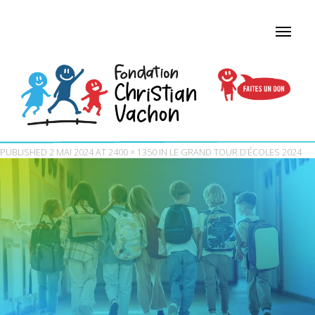
PUBLISHED
2 MAI 2024
AT
2400 × 1350
IN
LE GRAND TOUR D’ÉCOLES 2024