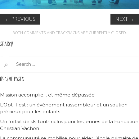
←
PREVIOUS
NEXT
→
BOTH COMMENTS AND TRACKBACKS ARE CURRENTLY CLOSED.
SEARCH
Search
for:
RECENT POSTS
Mission accomplie… et même dépassée!
L’Opti-Fest : un événement rassembleur et un soutien
précieux pour les enfants
Un forfait de ski tout-inclus pour les jeunes de la Fondation
Christian Vachon
La communauté se mobilise pour aider l’école primaire de