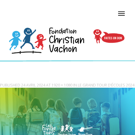
COUVERTURE CAMPAGNE (003)
PUBLISHED
24 AVRIL 2024
AT
1920 × 1080
IN
LE GRAND TOUR D’ÉCOLES 2024