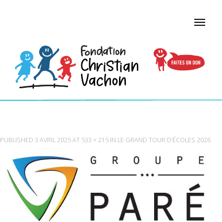
LOGO_GROUPE_PARE (002)
PUBLISHED
3 AVRIL 2025
AT
533 × 215
IN
LE GRAND TOUR D’ÉCOLES 2026