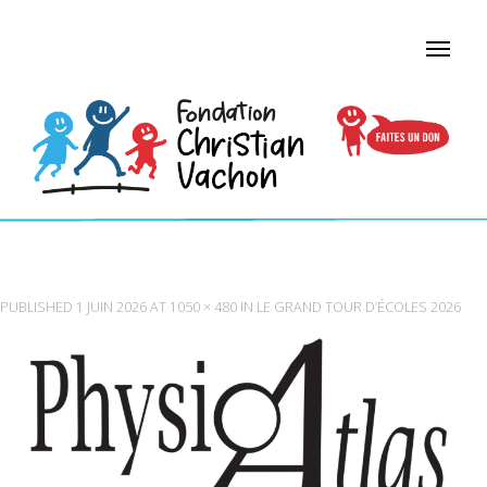
PHYSIOATLAS
PUBLISHED
1 JUIN 2026
AT
1050 × 480
IN
LE GRAND TOUR D’ÉCOLES 2026