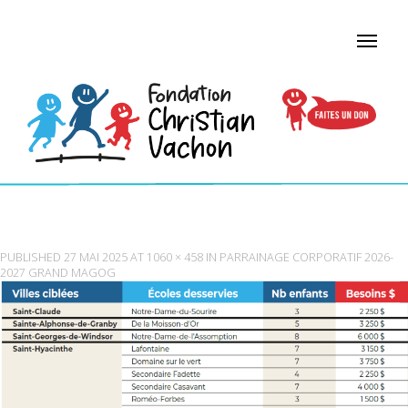
CAPTURE D’ÉCRAN 2025-05-23 122458
PUBLISHED
27 MAI 2025
AT
1060 × 458
IN
PARRAINAGE CORPORATIF 2026-
2027 GRAND MAGOG