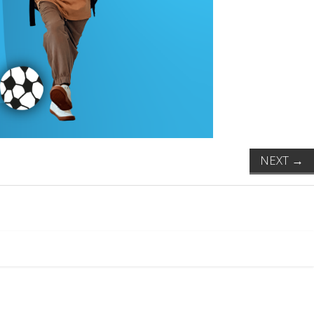
NEXT
→