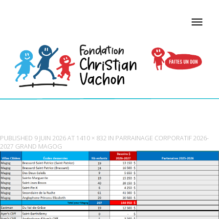
MAGOG
PUBLISHED
9 JUIN 2026
AT
1410 × 832
IN
PARRAINAGE CORPORATIF 2026-
2027 GRAND MAGOG