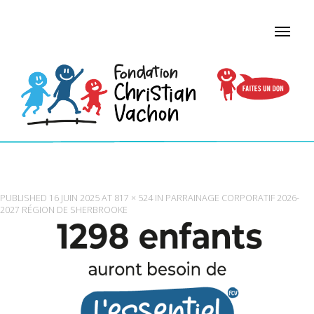
1298
PUBLISHED
16 JUIN 2025
AT
817 × 524
IN
PARRAINAGE CORPORATIF 2026-
2027 RÉGION DE SHERBROOKE