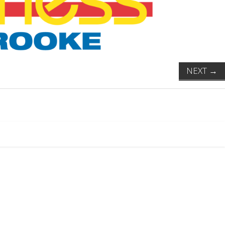
NEXT
→