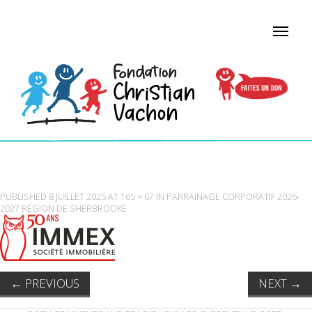
IMMEX_LOGO_50E
PUBLISHED
8 JUILLET 2025
AT
165 × 67
IN
PARRAINAGE CORPORATIF 2026-
2027 RÉGION DE SHERBROOKE
←
PREVIOUS
NEXT
→