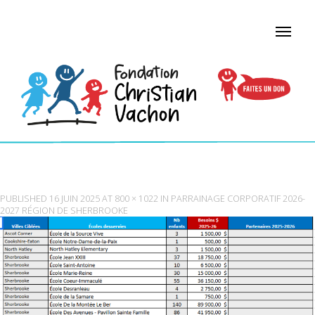
TABLEAUSHERBROOKE
PUBLISHED
16 JUIN 2025
AT
800 × 1022
IN
PARRAINAGE CORPORATIF 2026-
2027 RÉGION DE SHERBROOKE