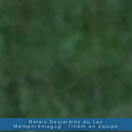
Relais Desjardins du Lac
Memphrémagog : 110km en équipe