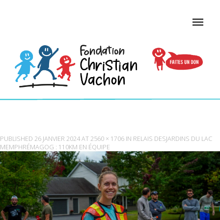
BENEVOLE
PUBLISHED
26 JANVIER 2024
AT
2560 × 1706
IN
RELAIS DESJARDINS DU LAC
MEMPHRÉMAGOG : 110KM EN ÉQUIPE