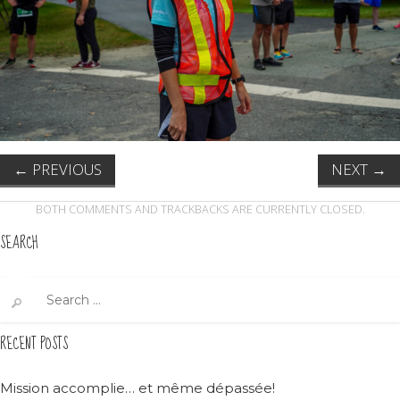
←
PREVIOUS
NEXT
→
BOTH COMMENTS AND TRACKBACKS ARE CURRENTLY CLOSED.
SEARCH
Search
for:
RECENT POSTS
Mission accomplie… et même dépassée!