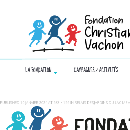
LA FONDATION
CAMPAGNES / ACTIVITÉS
PUBLISHED
10 JANVIER 2024
AT
583 × 156
IN
RELAIS DESJARDINS DU LAC ME