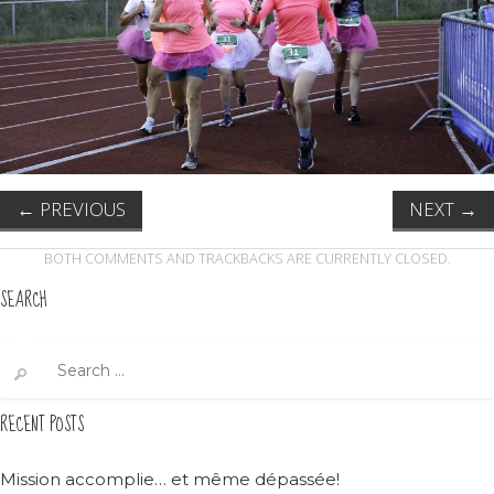
←
PREVIOUS
NEXT
→
BOTH COMMENTS AND TRACKBACKS ARE CURRENTLY CLOSED.
SEARCH
Search
for:
RECENT POSTS
Mission accomplie… et même dépassée!