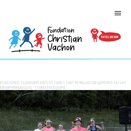
I-FGRXW3V-X3
PUBLISHED
16 JANVIER 2025
AT
1600 × 1067
IN
RELAIS DESJARDINS DU LAC
MEMPHRÉMAGOG : 110KM EN ÉQUIPE