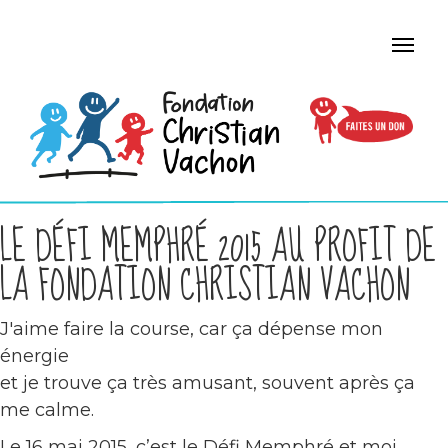
LE DÉFI MEMPHRÉ 2015 AU PROFIT DE
LA FONDATION CHRISTIAN VACHON
J'aime faire la course, car ça dépense mon
énergie
et je trouve ça très amusant, souvent après ça
me calme.
Le 16 mai 2015, c’est le Défi Memphré et moi,