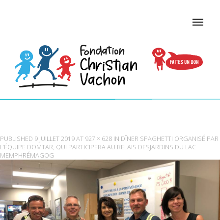
THUMBNAIL_IMAGE001
PUBLISHED
9 JUILLET 2019
AT
927 × 628
IN
DÎNER SPAGHETTI ORGANISÉ PAR
L’ÉQUIPE DOMTAR, QUI PARTICIPERA AU RELAIS DESJARDINS DU LAC
MEMPHRÉMAGOG