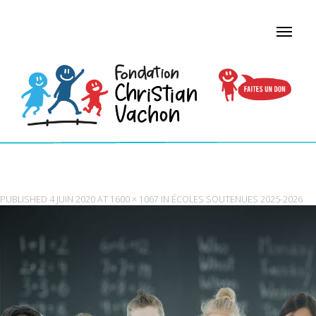
BANNIÈRE ÉCOLES
PUBLISHED
4 JUIN 2020
AT
1600 × 1067
IN
ÉCOLES SOUTENUES 2025-2026