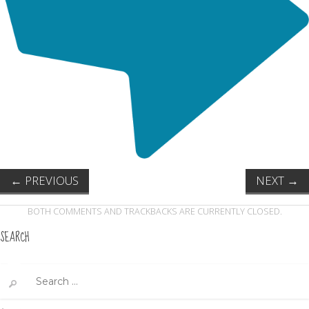
←
PREVIOUS
NEXT
→
BOTH COMMENTS AND TRACKBACKS ARE CURRENTLY CLOSED.
SEARCH
Search
for: