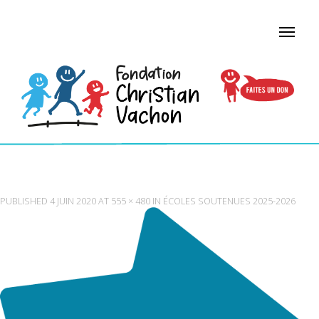
FLÈCHE
PUBLISHED
4 JUIN 2020
AT
555 × 480
IN
ÉCOLES SOUTENUES 2025-2026