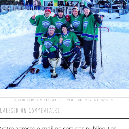
TRACKBACKS ARE CLOSED, BUT YOU CAN
POST A COMMENT
.
LAISSER UN COMMENTAIRE
Votre adresse e-mail ne sera pas publiée.
Les