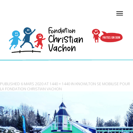
JAIM-2
PUBLISHED
6 MARS 2020
AT
1440 × 1440
IN
KNOWLTON SE MOBILISE POUR
LA FONDATION CHRISTIAN VACHON