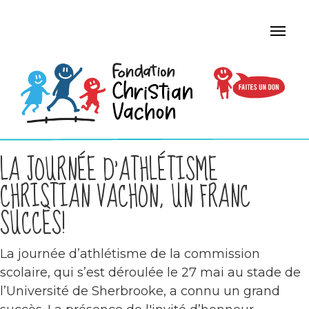
LA JOURNÉE D’ATHLÉTISME
CHRISTIAN VACHON, UN FRANC
SUCCÈS!
La journée d’athlétisme de la commission
scolaire, qui s’est déroulée le 27 mai au stade de
l’Université de Sherbrooke, a connu un grand