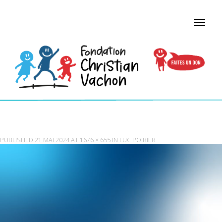
FOND-AMASSADEUR
PUBLISHED
21 MAI 2024
AT
1676 × 655
IN
LUC POIRIER