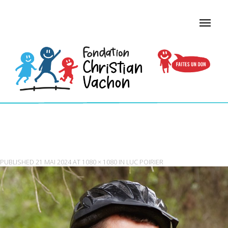
PORTRAIT-OF-HANDSOME-CONFIDENT-
PROFESSIONAL-CYCLIS-2023-11-27-05-29-21-UTC
PUBLISHED
21 MAI 2024
AT
1080 × 1080
IN
LUC POIRIER