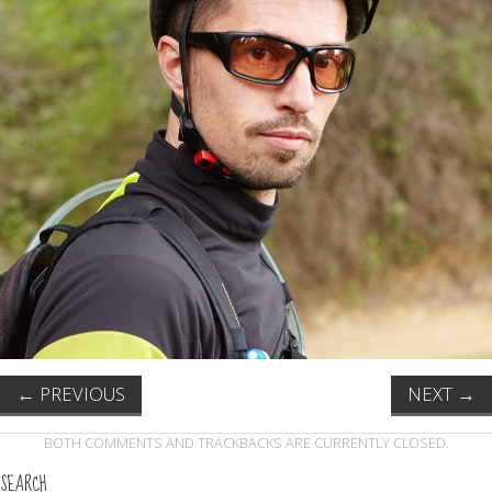
←
PREVIOUS
NEXT
→
BOTH COMMENTS AND TRACKBACKS ARE CURRENTLY CLOSED.
SEARCH