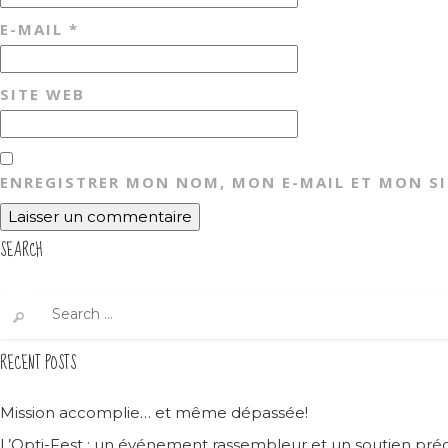
E-MAIL
*
SITE WEB
ENREGISTRER MON NOM, MON E-MAIL ET MON S
SEARCH
Search
for:
RECENT POSTS
Mission accomplie… et même dépassée!
L’Opti-Fest : un événement rassembleur et un soutien préc