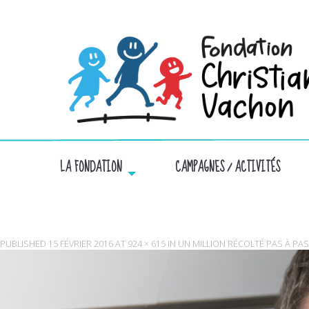
LA FONDATION
CAMPAGNES / ACTIVITÉS
113953
PUBLISHED
15 FÉVRIER 2016
AT
924 × 615
IN
UN MILLION RÉCOLTÉ PAS À PA