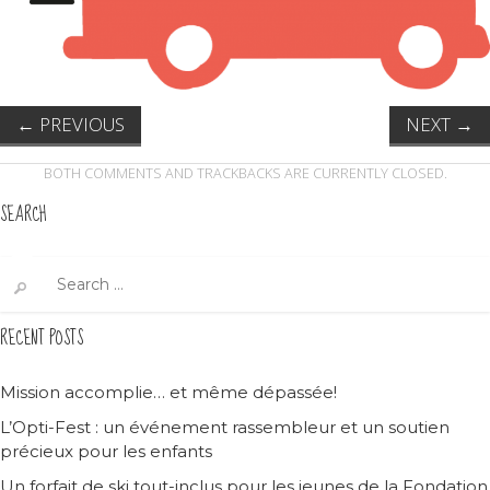
←
PREVIOUS
NEXT
→
BOTH COMMENTS AND TRACKBACKS ARE CURRENTLY CLOSED.
SEARCH
Search
for:
RECENT POSTS
Mission accomplie… et même dépassée!
L’Opti-Fest : un événement rassembleur et un soutien
précieux pour les enfants
Un forfait de ski tout-inclus pour les jeunes de la Fondation