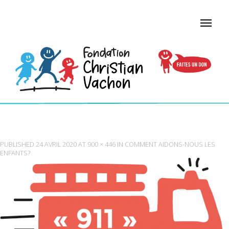
CAMION DE POMPIER
PUBLISHED
24 AVRIL 2020
AT
900 × 446
IN
COMMENT AIDONS-NOUS LES
ENFANTS?